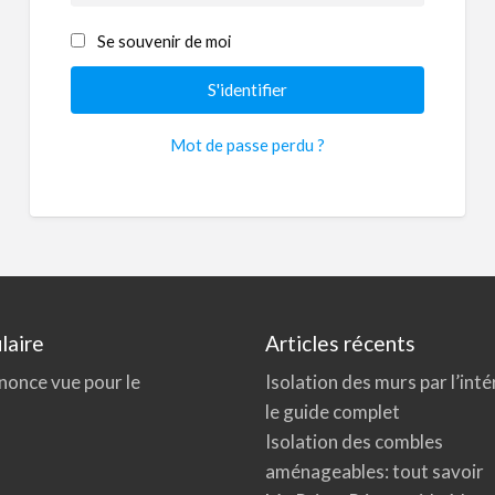
Se souvenir de moi
Mot de passe perdu ?
laire
Articles récents
nonce vue pour le
Isolation des murs par l’inté
le guide complet
Isolation des combles
aménageables: tout savoir