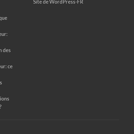
Site de WordPress-FR
 que
eur:
on des
eur: ce
s
tions
?