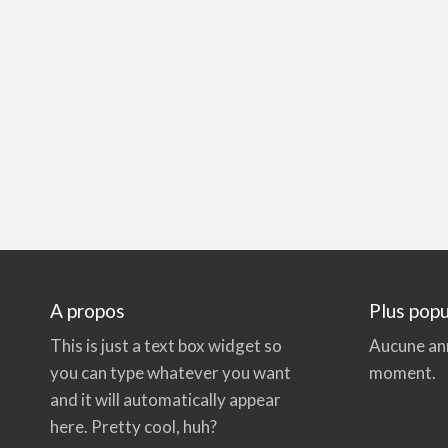
A propos
Plus popu
This is just a text box widget so
Aucune an
you can type whatever you want
moment.
and it will automatically appear
here. Pretty cool, huh?