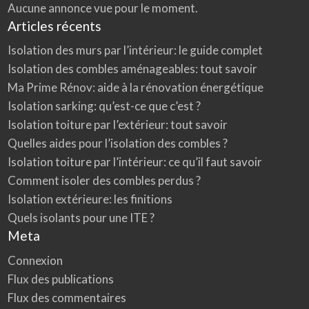
i
Aucune annonce vue pour le moment.
e
u
Articles récents
r
:
c
Isolation des murs par l’intérieur: le guide complet
e
q
Isolation des combles aménageables: tout savoir
u
’
Ma Prime Rénov: aide à la rénovation énergétique
i
l
Isolation sarking: qu’est-ce que c’est ?
f
a
u
Isolation toiture par l’extérieur: tout savoir
t
s
Quelles aides pour l’isolation des combles ?
a
v
Isolation toiture par l’intérieur: ce qu’il faut savoir
o
i
Comment isoler des combles perdus ?
r
Isolation extérieure: les finitions
Quels isolants pour une ITE ?
Meta
Connexion
Flux des publications
Flux des commentaires