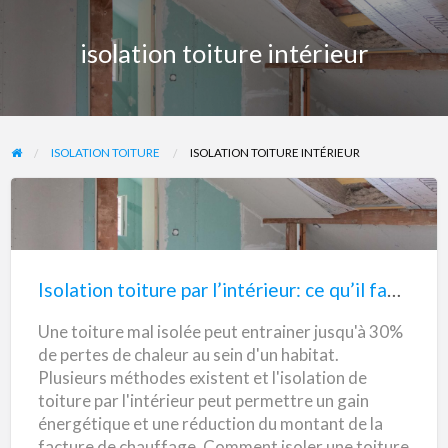
isolation toiture intérieur
ISOLATION TOITURE
ISOLATION TOITURE INTÉRIEUR
Isolation
toiture
par
Isolation toiture par l’intérieur: ce qu’il faut savoir
l’intérieur:
Une toiture mal isolée peut entrainer jusqu'à 30%
ce
de pertes de chaleur au sein d'un habitat.
qu’il
Plusieurs méthodes existent et l'isolation de
faut
toiture par l'intérieur peut permettre un gain
savoir
énergétique et une réduction du montant de la
facture de chauffage. Comment isoler une toiture