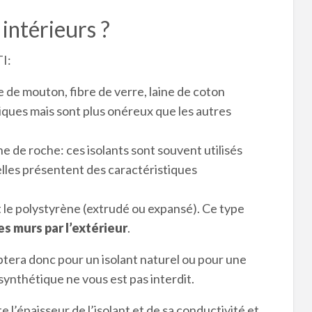
intérieurs ?
TI:
ne de mouton, fibre de verre, laine de coton
ues mais sont plus onéreux que les autres
aine de roche: ces isolants sont souvent utilisés
 elles présentent des caractéristiques
t le polystyrène (extrudé ou expansé). Ce type
es murs par l’extérieur
.
optera donc pour un isolant naturel ou pour une
synthétique ne vous est pas interdit.
 l’épaisseur de l’isolant et de sa conductivité et