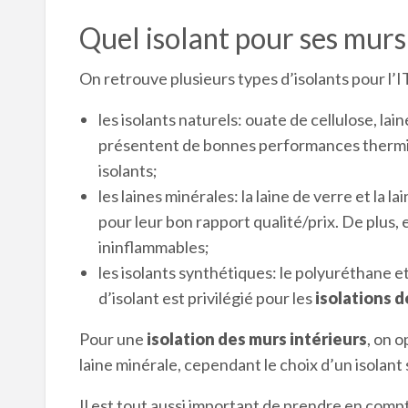
Quel isolant pour ses murs 
On retrouve plusieurs types d’isolants pour l’I
les isolants naturels: ouate de cellulose, lai
présentent de bonnes performances thermiq
isolants;
les laines minérales: la laine de verre et la l
pour leur bon rapport qualité/prix. De plus,
ininflammables;
les isolants synthétiques: le polyuréthane e
d’isolant est privilégié pour les
isolations d
Pour une
isolation des murs intérieurs
, on 
laine minérale, cependant le choix d’un isolant 
Il est tout aussi important de prendre en compte