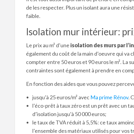
de les respecter. Plus un isolant aura une rési
faible.
Isolation mur intérieur: pr
Le prix au m² d’une
isolation des murs par l’i
également du coût de la main d’oeuvre qui va ch
compter entre 50 euros et 90 euros le m². La su
contraintes sont également à prendre en comp
En fonction des aides que vous pouvez percevoir
jusqu’à 25 euros/m² avec
Ma prime Rénov
. 
l’éco-prêt à taux zéro est un prêt avec un t
d’isolation jusqu’à 50 000 euros;
le taux de TVA réduit à 5,5%: ce taux amoind
l’ensemble des matériaux utilisés pour vos 