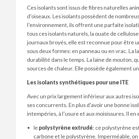
Ces isolants sont issus de fibres naturelles an
d’oiseaux. Les isolants possèdent de nombreuse
l’environnement, ils offrent une parfaite isol
tous ces isolants naturels, la ouate de cellulos
journaux broyés, elle est reconnue pour être u
sous deux formes: en panneau ou en vrac. La la
durabilité dans le temps. La laine de mouton, qu
sources de chaleur. Elle possède également u
Les isolants synthétiques pour une ITE
Avec un prix largement inférieur aux autres iso
ses concurrents. En plus d’avoir une bonne isol
intempéries, à l’usure et aux moisissures. Il en 
le
polystyrène extrudé
: ce polystyrène es
carbone et le polystyrène. Imperméable, on l’