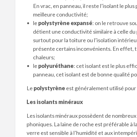
En vrac, en panneau, il reste l’isolant le pl
meilleure conductivité;
le
polystyrène expansé
: on le retrouve so
détient une conductivité similaire à celle du
surtout pour la toiture ou l’isolation intéri
présente certains inconvénients. En effet, 
chaleurs;
le
polyuréthane
: cet isolant est le plus ef
panneau, cet isolant est de bonne qualité po
Le
polystyrène
est généralement utilisé pou
Les isolants minéraux
Les isolants minéraux possèdent de nombreux
phoniques. La laine de roche est préférable à la
verre est sensible à l’humidité et aux intempérie