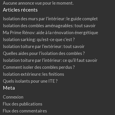
a
Aucune annonce vue pour le moment.
b
l
Articles récents
e
s
:
Isolation des murs par l’intérieur: le guide complet
t
o
Isolation des combles aménageables: tout savoir
u
t
Ma Prime Rénov: aide à la rénovation énergétique
s
a
Isolation sarking: qu’est-ce que c’est ?
v
o
i
Isolation toiture par l’extérieur: tout savoir
r
Quelles aides pour l’isolation des combles ?
Isolation toiture par l’intérieur: ce qu’il faut savoir
Comment isoler des combles perdus ?
Isolation extérieure: les finitions
Quels isolants pour une ITE ?
Meta
Connexion
Flux des publications
Flux des commentaires