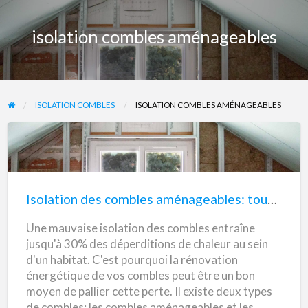
isolation combles aménageables
ISOLATION COMBLES
ISOLATION COMBLES AMÉNAGEABLES
Isolation
des
combles
Isolation des combles aménageables: tout savoir
aménageables:
Une mauvaise isolation des combles entraîne
tout
jusqu'à 30% des déperditions de chaleur au sein
savoir
d'un habitat. C'est pourquoi la rénovation
énergétique de vos combles peut être un bon
moyen de pallier cette perte. Il existe deux types
de combles: les combles aménageables et les