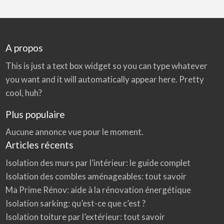
m
l'extérieur et vous ne perdez pas d'espace
u
r
habitable. De plus, isoler par l'extérieur supprime
s
p
les ponts thermiques. L'ITE p…
a
r
A propos
l
’
e
x
This is just a text box widget so you can type whatever
t
é
you want and it will automatically appear here. Pretty
r
i
cool, huh?
e
u
r
:
Plus populaire
q
u
’
Aucune annonce vue pour le moment.
e
s
Articles récents
t
c
e
Isolation des murs par l’intérieur: le guide complet
q
u
Isolation des combles aménageables: tout savoir
e
c
Ma Prime Rénov: aide à la rénovation énergétique
’
e
Isolation sarking: qu’est-ce que c’est ?
s
t
?
Isolation toiture par l’extérieur: tout savoir