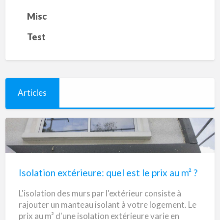
Misc
Test
Articles
Isolation
extérieure:
quel
Isolation extérieure: quel est le prix au m² ?
est
L'isolation des murs par l'extérieur consiste à
le
rajouter un manteau isolant à votre logement. Le
prix
prix au m² d'une isolation extérieure varie en